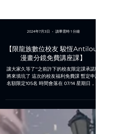
2024年7月3日
讀畢需時 1 分鐘
【限龍族數位校友 駿恆Antilous
漫畫分鏡免費講座課】
讓大家久等了~之前許下的校友限定課承諾即
將來填坑了 這次的校友福利免費課 暫定申請
名額限定105名 時間會落在 07/14 星期日，下
午13:30~17:30 共4個小時左右 申請到額滿為
止， 校友限定福利課會使用ZOOM來上課 因
此申請名額前， 請確認好自己本名及ZOOM...