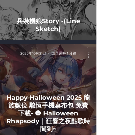
兵裝機娘Story -(Line
Sketch)
2025年10月31日
讀畢需時 1 分鐘
Happy Halloween 2025 龍
族數位 駿恆手機桌布包 免費
下載- 🎃 Halloween
Rhapsody｜狂響之夜點歌時
間到~