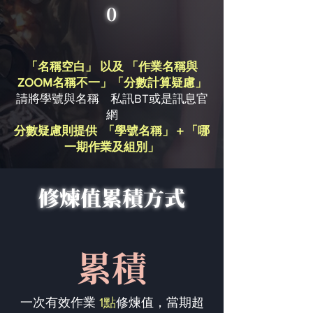
0
「名稱空白」 以及 「作業名稱與
ZOOM名稱不一」「分數計算疑慮」
請將學號與名稱 私訊BT或是訊息官
網
分數疑慮則提供 「學號名稱」＋「哪
一期作業及組別」
修煉值累積方式
累積
一次有效作業
1點
修煉值，當期超