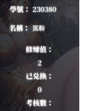
學號：
230380
名稱：
篤粉
修煉值：
2
已兑換：
0
考核數：