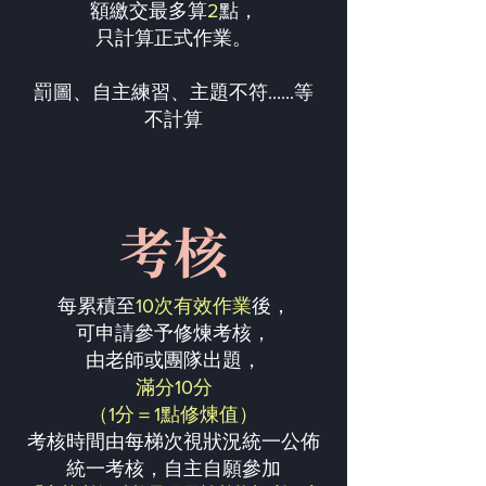
額繳交最多算
2
點，
只計算正式作業。
罰圖、自主練習、主題不符......等
不計算
考核
每累積至
10次有效作業
後，
可申請參予修煉考核，
由老師或團隊出題，
滿分10分
（1分＝1點修煉值）
考核時間由每梯次視狀況統一公佈
統一考核，自主自願參加