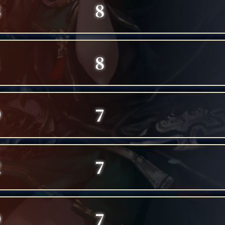
8
8
1
8
9
7
2
7
9
7