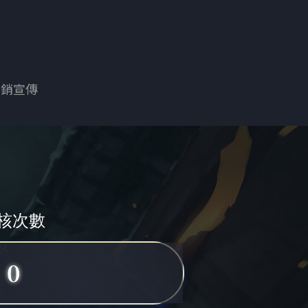
行銷宣傳
核次數
0