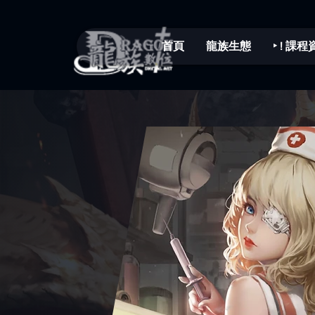
首頁
龍族生態
‣ ! 課