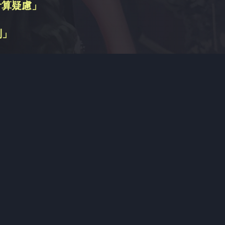
計算疑慮」
別」