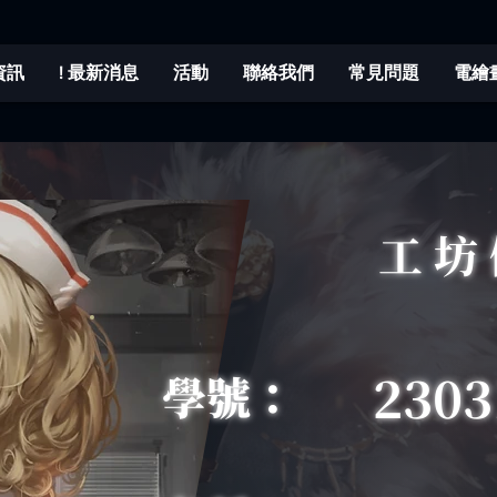
程資訊
! 最新消息
活動
聯絡我們
常見問題
電繪
工坊
2303
學號：