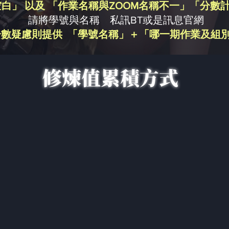
白」 以及 「作業名稱與ZOOM名稱不一」「分數
請將學號與名稱 私訊BT或是訊息官網
分數疑慮則提供 「學號名稱」＋「哪一期作業及組
修煉值累積方式