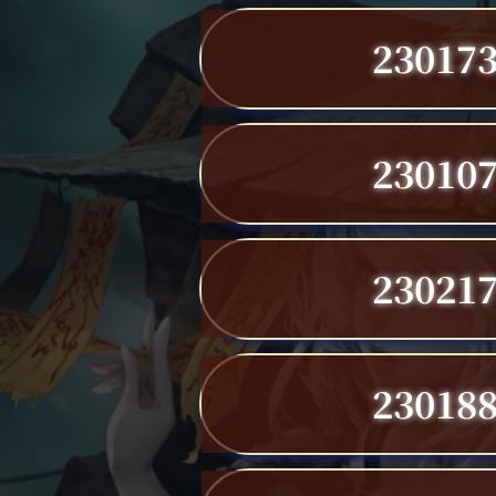
23017
23010
23021
23018