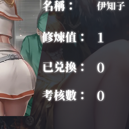
名稱：
伊知子
1
修煉值：
0
已兑換：
0
考核數：