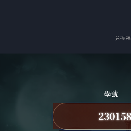
兑換福
學號
23015