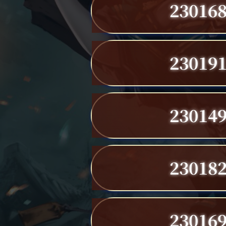
23016
23019
23014
23018
23016