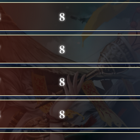
3
8
7
8
7
8
8
8