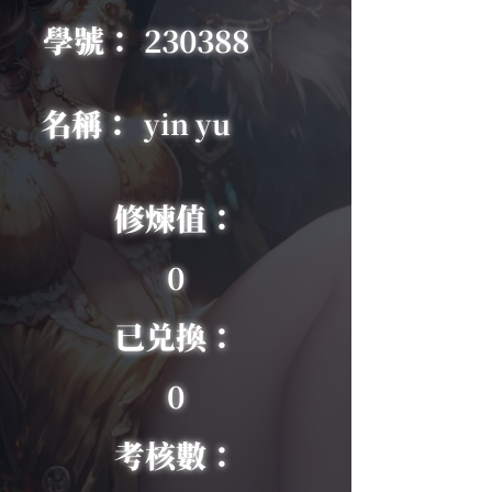
學號：
230388
名稱：
yin yu
修煉值：
0
已兑換：
0
考核數：