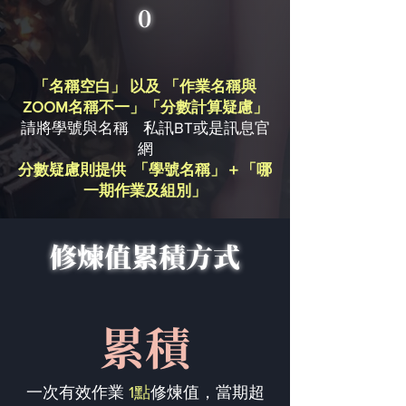
0
「名稱空白」 以及 「作業名稱與
ZOOM名稱不一」「分數計算疑慮」
請將學號與名稱 私訊BT或是訊息官
網
分數疑慮則提供 「學號名稱」＋「哪
一期作業及組別」
修煉值累積方式
累積
一次有效作業
1點
修煉值，當期超