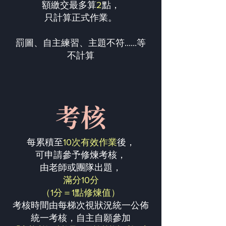
額繳交最多算
2
點，
只計算正式作業。
罰圖、自主練習、主題不符......等
不計算
考核
每累積至
10次有效作業
後，
可申請參予修煉考核，
由老師或團隊出題，
滿分10分
（1分＝1點修煉值）
考核時間由每梯次視狀況統一公佈
統一考核，自主自願參加