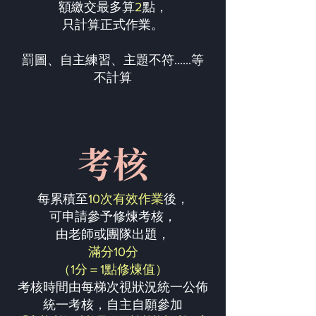
額繳交最多算
2
點，
只計算正式作業。
罰圖、自主練習、主題不符......等
不計算
考核
每累積至
10次有效作業
後，
可申請參予修煉考核，
由老師或團隊出題，
滿分10分
（1分＝1點修煉值）
考核時間由每梯次視狀況統一公佈
統一考核，自主自願參加