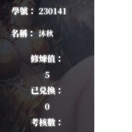
學號：
230141
名稱：
沐秋
修煉值：
5
已兑換：
0
考核數：