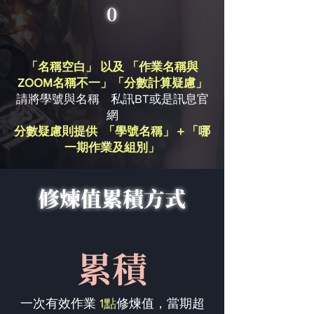
0
「名稱空白」 以及 「作業名稱與
ZOOM名稱不一」「分數計算疑慮」
請將學號與名稱 私訊BT或是訊息官
網
分數疑慮則提供 「學號名稱」＋「哪
一期作業及組別」
修煉值累積方式
累積
一次有效作業
1點
修煉值，當期超