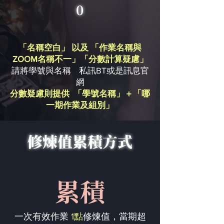
0
「名稱空白」 以及 「作業名稱與
ZOOM名稱不一」「分數計算疑慮」
請將學號與名稱 私訊BT或是訊息官
網
分數疑慮則提供 「學號名稱」＋「哪
一期作業及組別」
修煉值累積方式
累積
一次有效作業
1點
修煉值，當期超