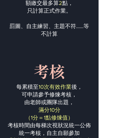
額繳交最多算
2
點，
只計算正式作業。
罰圖、自主練習、主題不符......等
不計算
考核
每累積至
10次有效作業
後，
可申請參予修煉考核，
由老師或團隊出題，
滿分10分
（1分＝1點修煉值）
考核時間由每梯次視狀況統一公佈
統一考核，自主自願參加