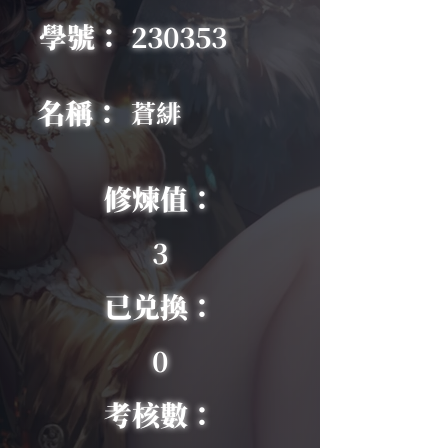
學號：
230353
名稱：
蒼緋
修煉值：
3
已兑換：
0
考核數：