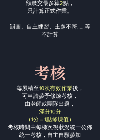
額繳交最多算
2
點，
只計算正式作業。
罰圖、自主練習、主題不符......等
不計算
考核
每累積至
10次有效作業
後，
可申請參予修煉考核，
由老師或團隊出題，
滿分10分
（1分＝1點修煉值）
考核時間由每梯次視狀況統一公佈
統一考核，自主自願參加