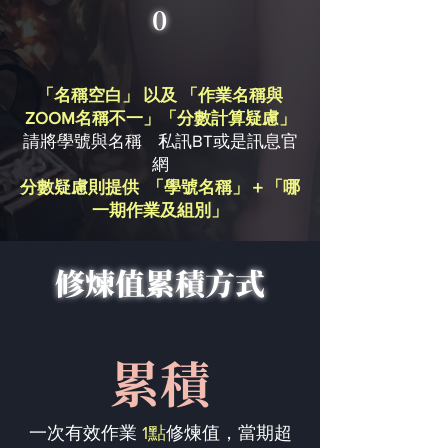
0
「名稱空白」 以及 「作業名稱與
ZOOM名稱不一」「分數計算疑慮」
請將學號與名稱 私訊BT或是訊息官
網
分數疑慮則提供 「學號名稱」＋「哪
一期作業及組別」
修煉值累積方式
累積
一次有效作業
1點
修煉值，當期超