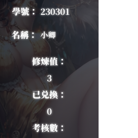
學號：
230301
名稱：
小卿
修煉值：
3
已兑換：
0
考核數：