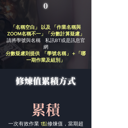
0
「名稱空白」 以及 「作業名稱與
ZOOM名稱不一」「分數計算疑慮」
請將學號與名稱 私訊BT或是訊息官
網
分數疑慮則提供 「學號名稱」＋「哪
一期作業及組別」
修煉值累積方式
累積
一次有效作業
1點
修煉值，當期超