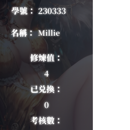
學號：
230333
名稱：
Millie
修煉值：
4
已兑換：
0
考核數：