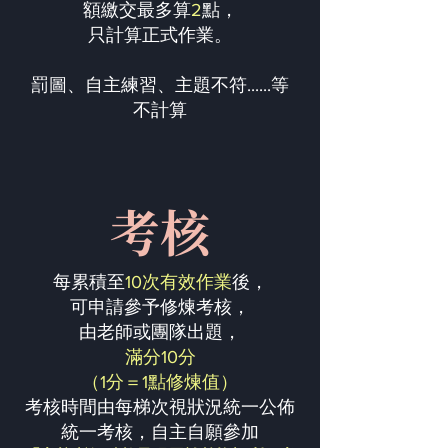
額繳交最多算
2
點，
只計算正式作業。
罰圖、自主練習、主題不符......等
不計算
考核
每累積至
10次有效作業
後，
可申請參予修煉考核，
由老師或團隊出題，
滿分10分
（1分＝1點修煉值）
考核時間由每梯次視狀況統一公佈
統一考核，自主自願參加