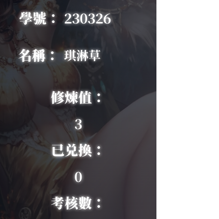
學號：
230326
名稱：
琪淋草
修煉值：
3
已兑換：
0
考核數：