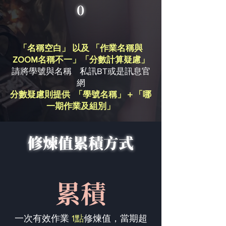
0
「名稱空白」 以及 「作業名稱與
ZOOM名稱不一」「分數計算疑慮」
請將學號與名稱 私訊BT或是訊息官
網
分數疑慮則提供 「學號名稱」＋「哪
一期作業及組別」
修煉值累積方式
累積
一次有效作業
1點
修煉值，當期超