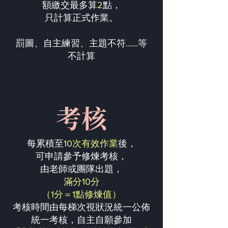
額繳交最多算
2
點，
只計算正式作業。
罰圖、自主練習、主題不符......等
不計算
考核
每累積至
10次有效作業
後，
可申請參予修煉考核，
由老師或團隊出題，
滿分10分
（1分＝1點修煉值）
考核時間由每梯次視狀況統一公佈
統一考核，自主自願參加