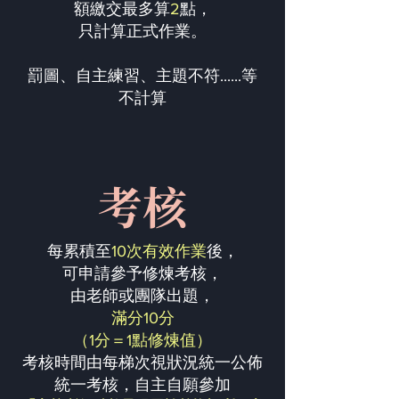
額繳交最多算
2
點，
只計算正式作業。
罰圖、自主練習、主題不符......等
不計算
考核
每累積至
10次有效作業
後，
可申請參予修煉考核，
由老師或團隊出題，
滿分10分
（1分＝1點修煉值）
考核時間由每梯次視狀況統一公佈
統一考核，自主自願參加