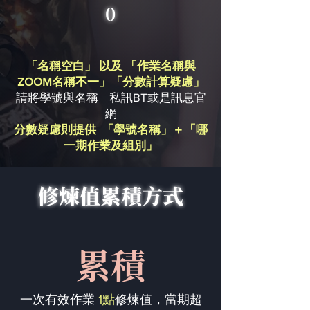
0
「名稱空白」 以及 「作業名稱與
ZOOM名稱不一」「分數計算疑慮」
請將學號與名稱 私訊BT或是訊息官
網
分數疑慮則提供 「學號名稱」＋「哪
一期作業及組別」
修煉值累積方式
累積
一次有效作業
1點
修煉值，當期超