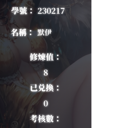
學號：
230217
名稱：
默伊
修煉值：
8
已兑換：
0
考核數：