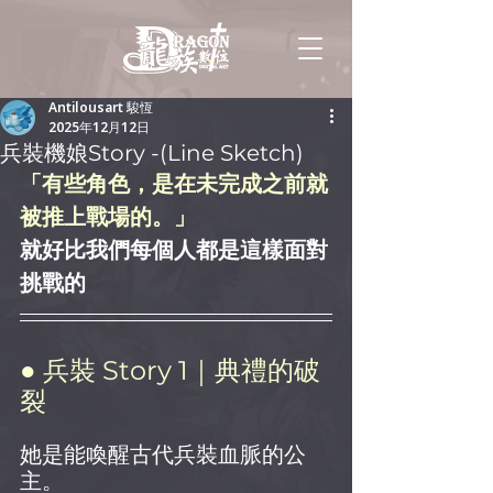
Antilousart 駿恆
2025年12月12日
兵裝機娘Story -(Line Sketch)
「有些角色，是在未完成之前就
被推上戰場的。」
就好比我們每個人都是這樣面對
挑戰的
● 兵裝 Story 1｜典禮的破
裂
她是能喚醒古代兵裝血脈的公
主。