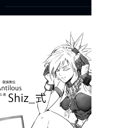
數位 駿恆手機桌布包 免費下載
Happy Halloween 2023 龍族數位全體祝大家
萬聖節快樂 小魔女如果在未來賽博龐克時代
過萬聖節會怎樣？ 當然是騎飛天版gogoro到
處討糖果啊～ 萬聖節的熱鬧氣氛已經不輸給
聖誕節了，我越來越喜歡萬聖節XD 大家這兩
天一定看到不少萬聖節賀圖，也希望大家會喜
歡～...