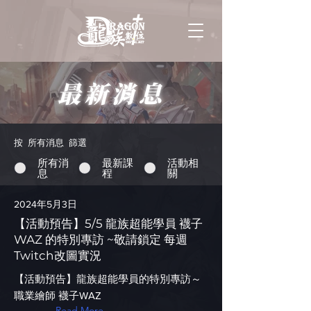
最新消息
按 所有消息 篩選
所有消
最新課
活動相
息
程
關
2024年5月3日
【活動預告】5/5 龍族超能學員 襪子
WAZ 的特別專訪 ~敬請鎖定 每週
Twitch改圖實況
【活動預告】龍族超能學員的特別專訪～
職業繪師 襪子WAZ
Read More