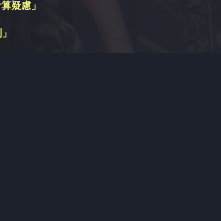
計算疑慮」
別」