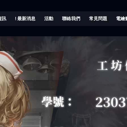
程資訊
! 最新消息
活動
聯絡我們
常見問題
電繪
工坊
2303
學號：