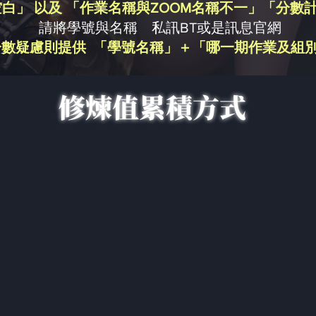
白」 以及 「作業名稱與ZOOM名稱不一」「分數
請將學號與名稱 私訊BT或是訊息官網
分數疑慮則提供 「學號名稱」＋「哪一期作業及組
修煉值累積方式