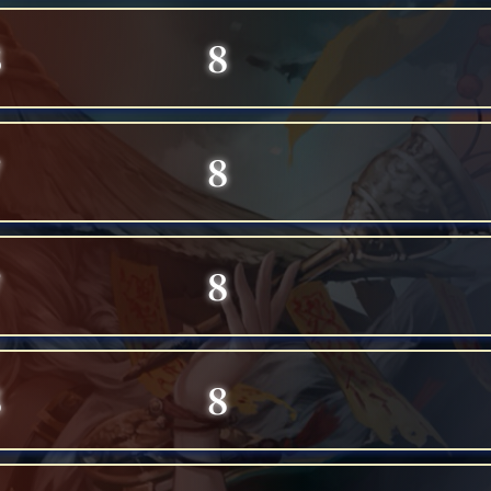
3
8
7
8
7
8
8
8