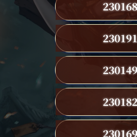
23016
23019
23014
23018
23016