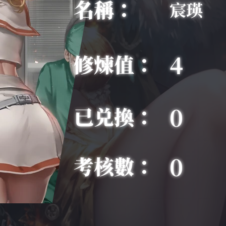
名稱：
宸瑛
4
修煉值：
0
已兑換：
0
考核數：