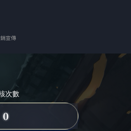
行銷宣傳
核次數
0