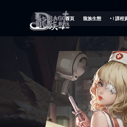
首頁
龍族生態
‣ ! 課