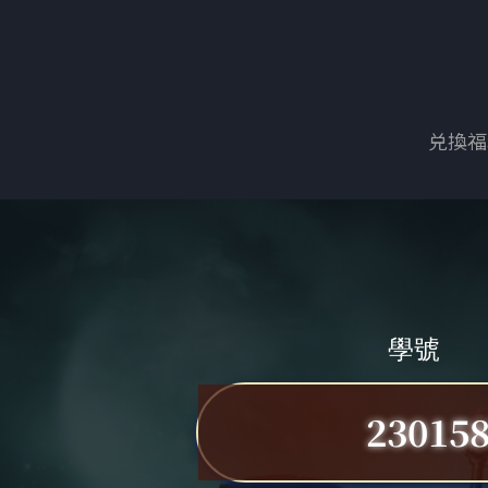
兑換福
學號
23015