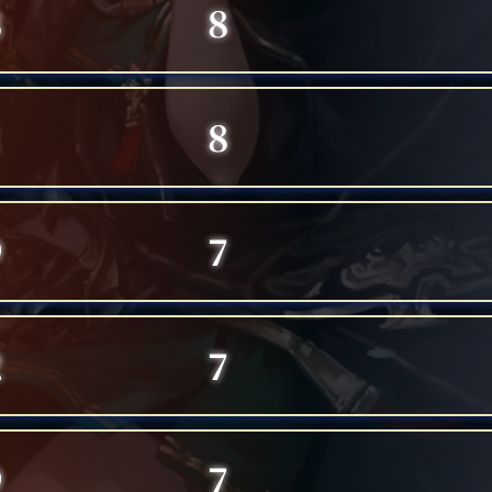
8
8
1
8
9
7
2
7
9
7