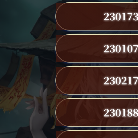
23017
23010
23021
23018