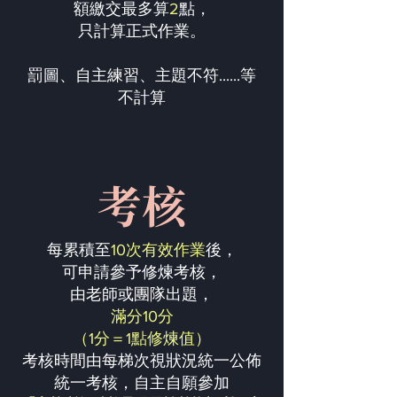
額繳交最多算
2
點，
只計算正式作業。
罰圖、自主練習、主題不符......等
不計算
考核
每累積至
10次有效作業
後，
可申請參予修煉考核，
由老師或團隊出題，
滿分10分
（1分＝1點修煉值）
考核時間由每梯次視狀況統一公佈
統一考核，自主自願參加