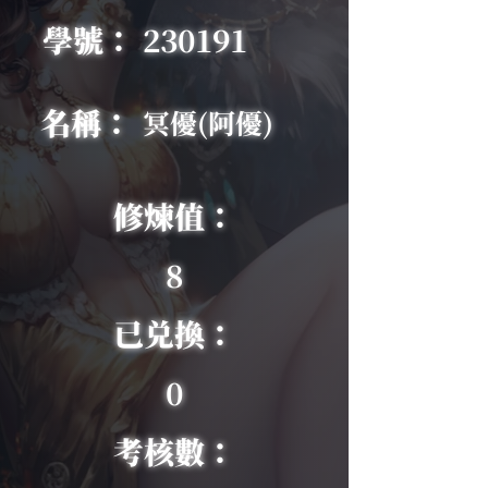
學號：
230191
名稱：
冥優(阿優)
修煉值：
8
已兑換：
0
考核數：