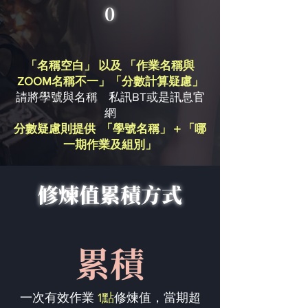
0
「名稱空白」 以及 「作業名稱與
ZOOM名稱不一」「分數計算疑慮」
請將學號與名稱 私訊BT或是訊息官
網
分數疑慮則提供 「學號名稱」＋「哪
一期作業及組別」
修煉值累積方式
累積
一次有效作業
1點
修煉值，當期超