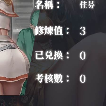
名稱：
佳芬
3
修煉值：
0
已兑換：
0
考核數：