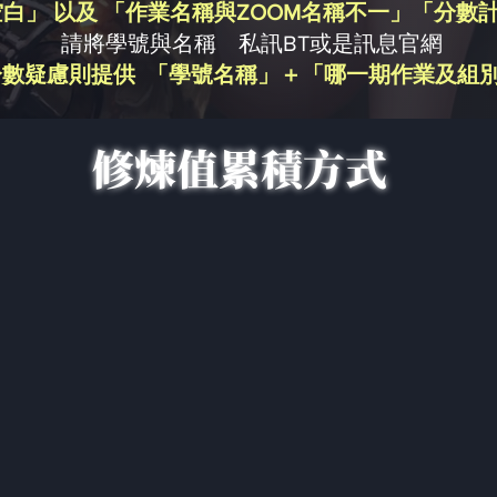
白」 以及 「作業名稱與ZOOM名稱不一」「分數
請將學號與名稱 私訊BT或是訊息官網
分數疑慮則提供 「學號名稱」＋「哪一期作業及組
修煉值累積方式