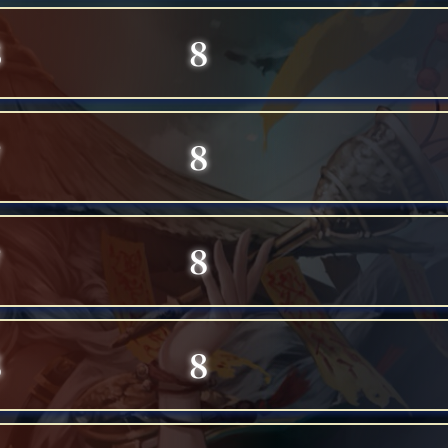
3
8
7
8
7
8
8
8