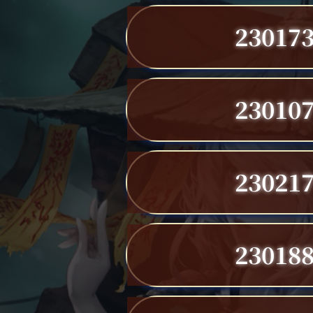
23017
23010
23021
23018