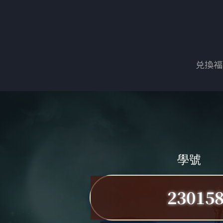
兑換福
學號
23015