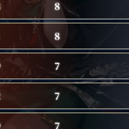
8
8
1
8
9
7
2
7
9
7