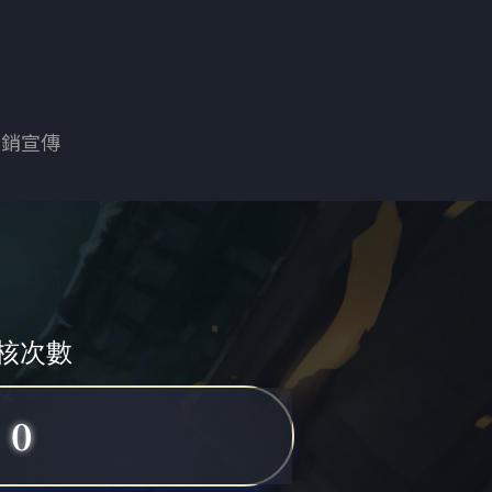
行銷宣傳
核次數
0