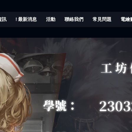
程資訊
! 最新消息
活動
聯絡我們
常見問題
電繪
工坊
2303
學號：