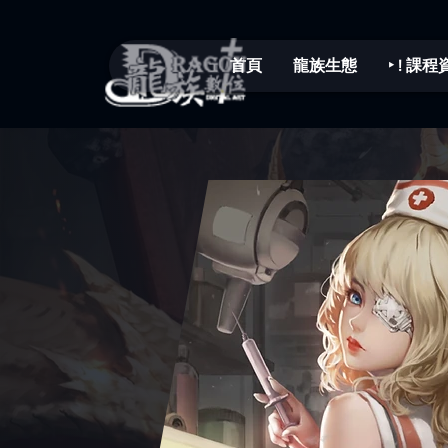
首頁
龍族生態
‣ ! 課