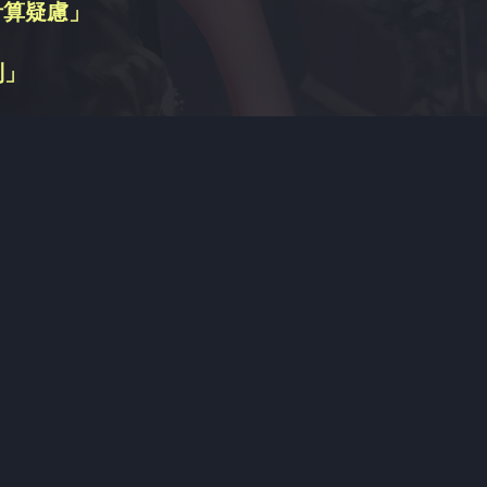
計算疑慮」
別」