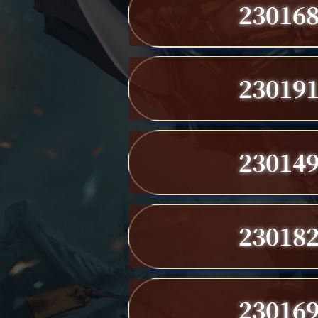
23016
23019
23014
23018
23016