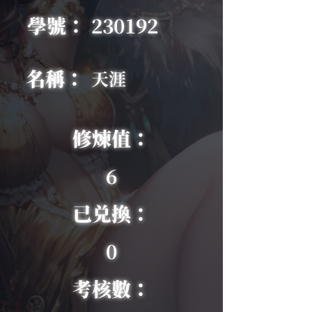
學號：
230192
名稱：
天涯
修煉值：
6
已兑換：
0
考核數：