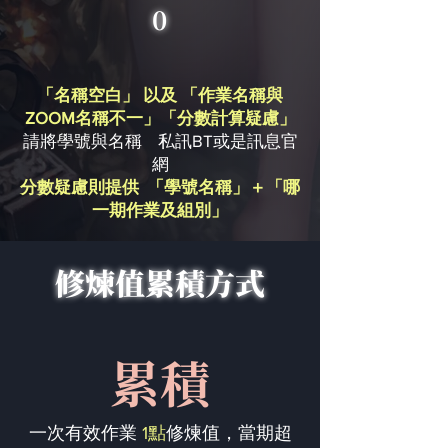
0
「名稱空白」 以及 「作業名稱與
ZOOM名稱不一」「分數計算疑慮」
請將學號與名稱 私訊BT或是訊息官
網
分數疑慮則提供 「學號名稱」＋「哪
一期作業及組別」
修煉值累積方式
累積
一次有效作業
1點
修煉值，當期超