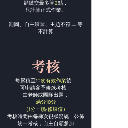
額繳交最多算
2
點，
只計算正式作業。
罰圖、自主練習、主題不符......等
不計算
考核
每累積至
10次有效作業
後，
可申請參予修煉考核，
由老師或團隊出題，
滿分10分
（1分＝1點修煉值）
考核時間由每梯次視狀況統一公佈
統一考核，自主自願參加