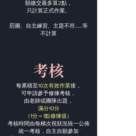
額繳交最多算
2
點，
只計算正式作業。
罰圖、自主練習、主題不符......等
不計算
考核
每累積至
10次有效作業
後，
可申請參予修煉考核，
由老師或團隊出題，
滿分10分
（1分＝1點修煉值）
考核時間由每梯次視狀況統一公佈
統一考核，自主自願參加