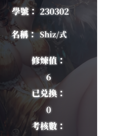
學號：
230302
名稱：
Shiz/式
修煉值：
6
已兑換：
0
考核數：