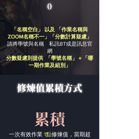
0
「名稱空白」 以及 「作業名稱與
ZOOM名稱不一」「分數計算疑慮」
請將學號與名稱 私訊BT或是訊息官
網
分數疑慮則提供 「學號名稱」＋「哪
一期作業及組別」
修煉值累積方式
累積
一次有效作業
1點
修煉值，當期超