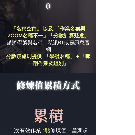
0
「名稱空白」 以及 「作業名稱與
ZOOM名稱不一」「分數計算疑慮」
請將學號與名稱 私訊BT或是訊息官
網
分數疑慮則提供 「學號名稱」＋「哪
一期作業及組別」
修煉值累積方式
累積
一次有效作業
1點
修煉值，當期超