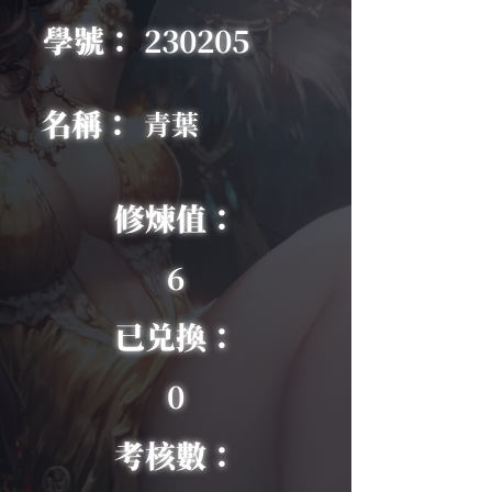
學號：
230205
名稱：
青葉
修煉值：
6
已兑換：
0
考核數：