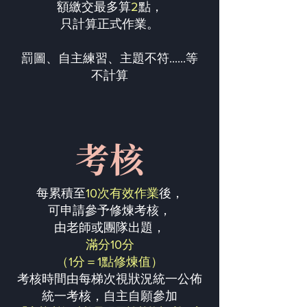
額繳交最多算
2
點，
只計算正式作業。
罰圖、自主練習、主題不符......等
不計算
考核
每累積至
10次有效作業
後，
可申請參予修煉考核，
由老師或團隊出題，
滿分10分
（1分＝1點修煉值）
考核時間由每梯次視狀況統一公佈
統一考核，自主自願參加