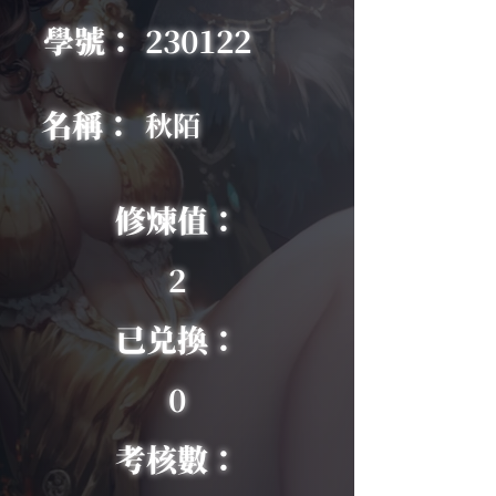
學號：
230122
名稱：
秋陌
修煉值：
2
已兑換：
0
考核數：