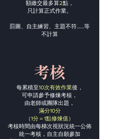
額繳交最多算
2
點，
只計算正式作業。
罰圖、自主練習、主題不符......等
不計算
考核
每累積至
10次有效作業
後，
可申請參予修煉考核，
由老師或團隊出題，
滿分10分
（1分＝1點修煉值）
考核時間由每梯次視狀況統一公佈
統一考核，自主自願參加