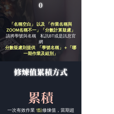
0
「名稱空白」 以及 「作業名稱與
ZOOM名稱不一」「分數計算疑慮」
請將學號與名稱 私訊BT或是訊息官
網
分數疑慮則提供 「學號名稱」＋「哪
一期作業及組別」
修煉值累積方式
累積
一次有效作業
1點
修煉值，當期超