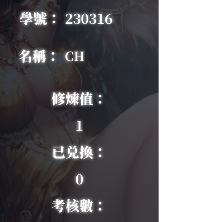
學號：
230316
名稱：
CH
修煉值：
1
已兑換：
0
考核數：