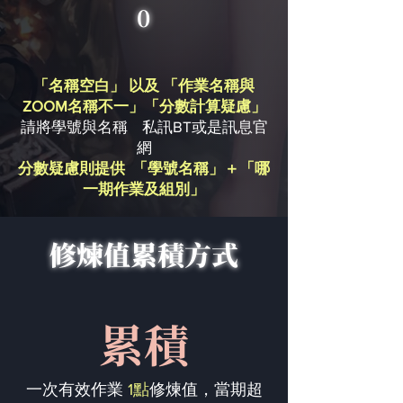
0
「名稱空白」 以及 「作業名稱與
ZOOM名稱不一」「分數計算疑慮」
請將學號與名稱 私訊BT或是訊息官
網
分數疑慮則提供 「學號名稱」＋「哪
一期作業及組別」
修煉值累積方式
累積
一次有效作業
1點
修煉值，當期超