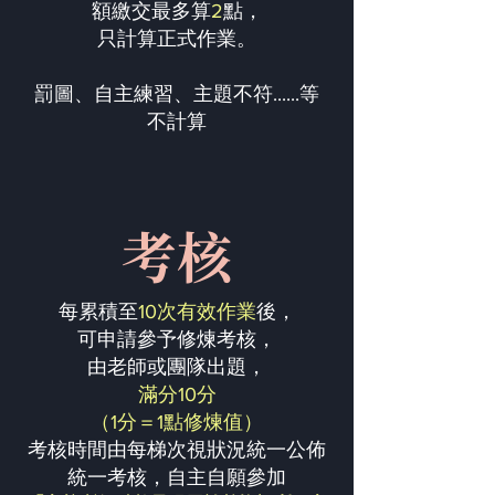
額繳交最多算
2
點，
只計算正式作業。
罰圖、自主練習、主題不符......等
不計算
考核
每累積至
10次有效作業
後，
可申請參予修煉考核，
由老師或團隊出題，
滿分10分
（1分＝1點修煉值）
考核時間由每梯次視狀況統一公佈
統一考核，自主自願參加