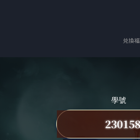
兑換福
學號
23015