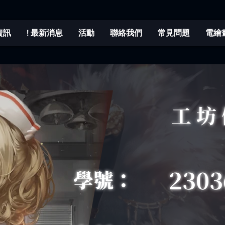
程資訊
! 最新消息
活動
聯絡我們
常見問題
電繪
工坊
2303
學號：