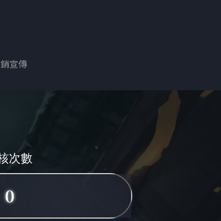
行銷宣傳
核次數
0