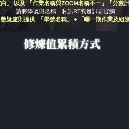
白」 以及 「作業名稱與ZOOM名稱不一」「分數
請將學號與名稱 私訊BT或是訊息官網
分數疑慮則提供 「學號名稱」＋「哪一期作業及組
修煉值累積方式