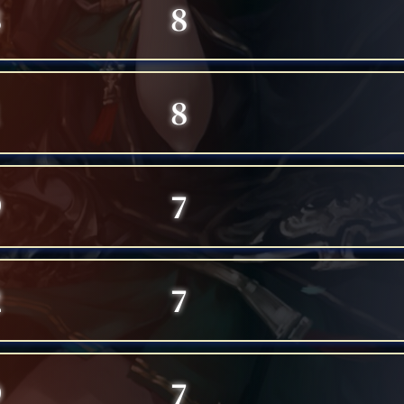
8
8
1
8
9
7
2
7
9
7