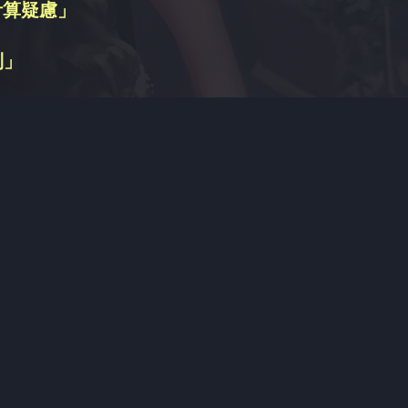
計算疑慮」
別」