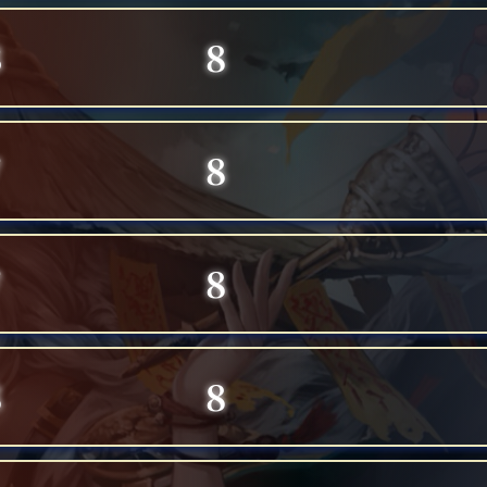
3
8
7
8
7
8
8
8