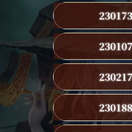
23017
23010
23021
23018