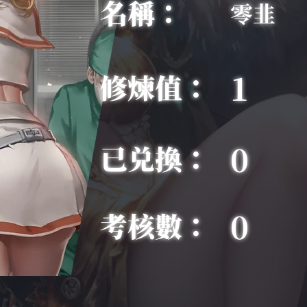
名稱：
零韭
1
修煉值：
0
已兑換：
0
考核數：