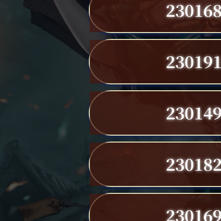
23016
23019
23014
23018
23016