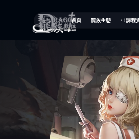
首頁
龍族生態
‣ ! 課