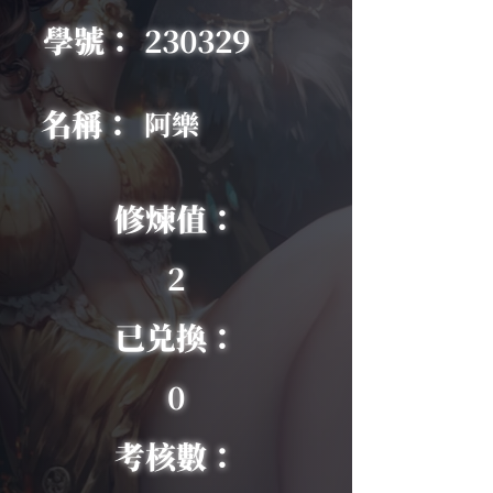
學號：
230329
名稱：
阿樂
修煉值：
2
已兑換：
0
考核數：