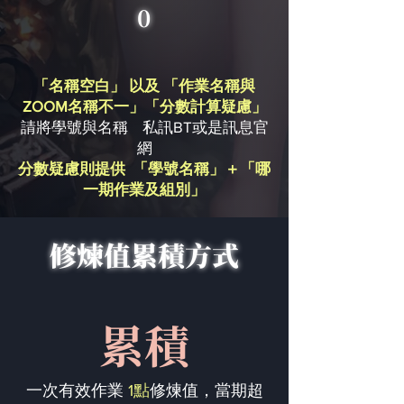
0
「名稱空白」 以及 「作業名稱與
ZOOM名稱不一」「分數計算疑慮」
請將學號與名稱 私訊BT或是訊息官
網
分數疑慮則提供 「學號名稱」＋「哪
一期作業及組別」
修煉值累積方式
累積
一次有效作業
1點
修煉值，當期超