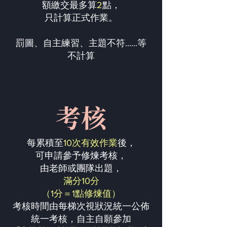
額繳交最多算
2
點，
只計算正式作業。
罰圖、自主練習、主題不符......等
不計算
考核
每累積至
10次有效作業
後，
可申請參予修煉考核，
由老師或團隊出題，
滿分10分
（1分＝1點修煉值）
考核時間由每梯次視狀況統一公佈
統一考核，自主自願參加