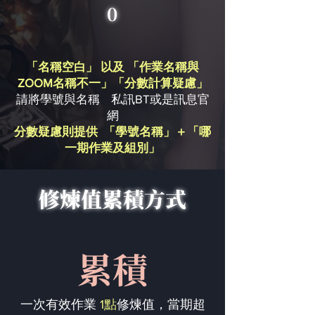
0
「名稱空白」 以及 「作業名稱與
ZOOM名稱不一」「分數計算疑慮」
請將學號與名稱 私訊BT或是訊息官
網
分數疑慮則提供 「學號名稱」＋「哪
一期作業及組別」
修煉值累積方式
累積
一次有效作業
1點
修煉值，當期超