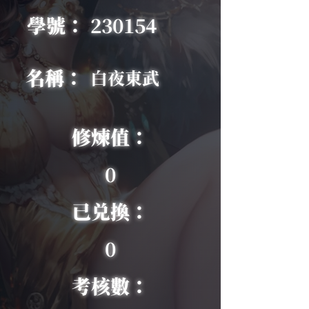
學號：
230154
名稱：
白夜東武
修煉值：
0
已兑換：
0
考核數：