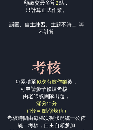
額繳交最多算
2
點，
只計算正式作業。
罰圖、自主練習、主題不符......等
不計算
考核
每累積至
10次有效作業
後，
可申請參予修煉考核，
由老師或團隊出題，
滿分10分
（1分＝1點修煉值）
考核時間由每梯次視狀況統一公佈
統一考核，自主自願參加