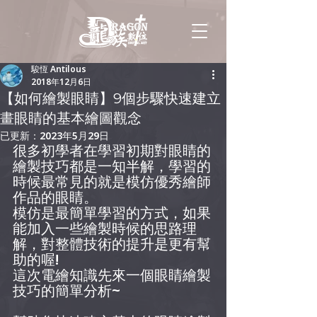
駿恆 Antilous
2018年12月6日
【如何繪製眼睛】9個步驟快速建立
畫眼睛的基本繪圖觀念
已更新：
2023年5月29日
很多初學者在學習初期對眼睛的
繪製技巧都是一知半解，學習的
時候最常見的就是模仿優秀繪師
作品的眼睛。
模仿是最簡單學習的方式，如果
能加入一些繪製時候的思路理
解，對整體技術的提升是更有幫
助的喔!
這次電繪知識先來一個眼睛繪製
技巧的簡單分析~