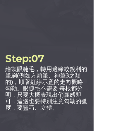
Step:07
繪製眼睫毛，轉用邊緣較銳利的
筆刷(例如方頭筆、神筆3之類
的)，順著紅線示意的走向概略
勾勒。眼睫毛不需要 每根都分
明，只要大概表現出俏麗感即
可，這邊也要特別注意勾勒的弧
度，要靈巧、立體。