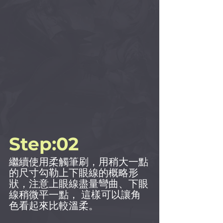
Step:02
繼續使用柔觸筆刷，用稍大一點
的尺寸勾勒上下眼線的概略形
狀，注意上眼線盡量彎曲、下眼
線稍微平一點， 這樣可以讓角
色看起來比較溫柔。