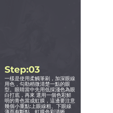
Step:03
一樣是使用柔觸筆刷，加深眼線
用色，勾勒稍微清楚一點的眼
型。眼睛當中先用低採淺色為眼
白打底，再來 選用一個色彩鮮
明的青色當成虹膜，這邊要注意
幾個小重點:上眼線粗、下眼線
薄而有斷點、虹膜色彩清晰。